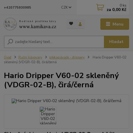
0
ks
CZK
+420775930985
za
0,00 Kč
Menu
Hledat
Úvod
Ruční kávovary
překapávače - drippery
Hario Dripper V60-02
skleněný (VDGR-02-B), čirá/černá
Hario Dripper V60-02 skleněný
(VDGR-02-B), čirá/černá