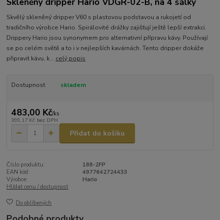
Skleněný dripper Hario VDGR-02-B, na 4 šálky
Skvělý skleněný dripper V60 s plastovou podstavou a rukojetí od
tradičního výrobce Hario. Spirálovité drážky zajišťují ještě lepší extrakci.
Drippery Hario jsou synonymem pro alternativní přípravu kávy. Používají
se po celém světě a to i v nejlepších kavárnách. Tento dripper dokáže
připravit kávu, k...
celý popis
Dostupnost
skladem
483,00 Kč
/
ks
399,17 Kč
bez DPH
Přidat do košíku
Číslo produktu:
188-2FP
EAN kód:
4977642724433
Výrobce:
Hario
Hlídat cenu / dostupnost
Do oblíbených
Podobné produkty