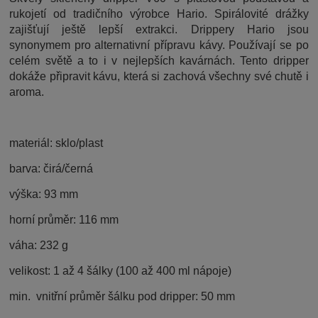
rukojetí od tradičního výrobce Hario. Spirálovité drážky
zajišťují ještě lepší extrakci. Drippery Hario jsou
synonymem pro alternativní přípravu kávy. Používají se po
celém světě a to i v nejlepších kavárnách. Tento dripper
dokáže připravit kávu, která si zachová všechny své chutě i
aroma.
materiál: sklo/plast
barva: čirá/černá
výška: 93 mm
horní průměr: 116 mm
váha: 232 g
velikost: 1 až 4 šálky (100 až 400 ml nápoje)
min. vnitřní průměr šálku pod dripper: 50 mm