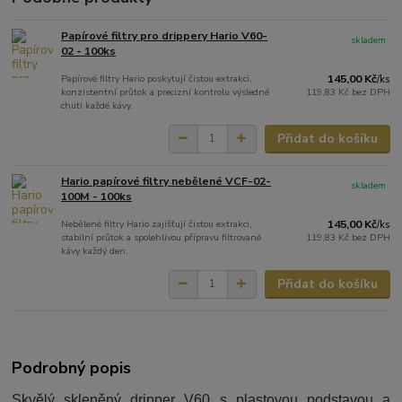
Papírové filtry pro drippery Hario V60-
skladem
02 - 100ks
Papírové filtry Hario poskytují čistou extrakci,
145,00 Kč
/
ks
konzistentní průtok a precizní kontrolu výsledné
119,83 Kč
bez DPH
chuti každé kávy.
Přidat do košíku
Hario papírové filtry nebělené VCF-02-
skladem
100M - 100ks
Nebělené filtry Hario zajišťují čistou extrakci,
145,00 Kč
/
ks
stabilní průtok a spolehlivou přípravu filtrované
119,83 Kč
bez DPH
kávy každý den.
Přidat do košíku
Podrobný popis
Skvělý skleněný dripper V60 s plastovou podstavou a