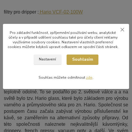
filtry pro dripper :
Hario VCF-02-100W
Pro základní funkčnost, zpříjemnění používání webu, analytické
Návod na přípravu kávy v dripperu nalenete ZDE.
účely a v případě udělení souhlasu také pro účely cílení reklamy
využíváme soubory cookies. Nastavení vlastních preferencí
cookies můžete kdykoli upravit odkazem ve spodní části stránek.
Historie firmy Hario
Souhlasím
Nastavení
Firma Hario byla založena v roce 1921 panem Hiromu
Shibatou. V počátcích se společnost specializovala na
Souhlas můžete odmítnout
zde
.
výrobu žáruvzdorného skla pro chemii. Později začala
provádět výzkum tavení skla, které by bylo ještě více
teplotně odolné. To se podařilo po 2. světové válce a a na
světě bylo tzv. Hario glass, které bylo základem pro výrobu
varného a průmyslového skla pro zn. Hario. Společnost se
postupem času začala zabývat výrobou příslušenství ke
kávě, se zaměřením na alternativní způsoby přípravy. Od
této společnosti naleznete nejkvalitnější kávomlýnky,
drippery, french pressy, vacuum poty a další. Ve svém