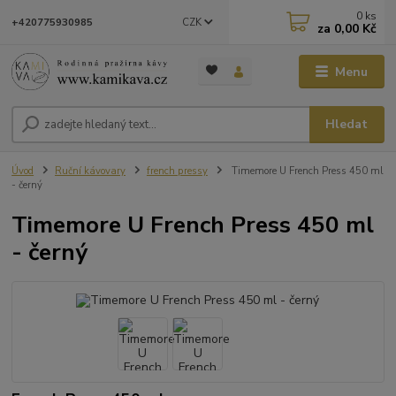
0
ks
CZK
+420775930985
za
0,00 Kč
Menu
Hledat
Úvod
Ruční kávovary
french pressy
Timemore U French Press 450 ml
- černý
Timemore U French Press 450 ml
- černý