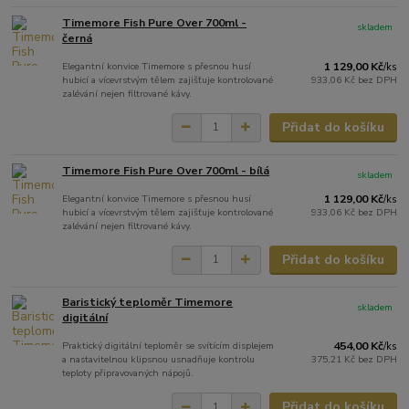
Timemore Fish Pure Over 700ml -
skladem
černá
Elegantní konvice Timemore s přesnou husí
1 129,00 Kč
/
ks
hubicí a vícevrstvým tělem zajišťuje kontrolované
933,06 Kč
bez DPH
zalévání nejen filtrované kávy.
Přidat do košíku
Timemore Fish Pure Over 700ml - bílá
skladem
Elegantní konvice Timemore s přesnou husí
1 129,00 Kč
/
ks
hubicí a vícevrstvým tělem zajišťuje kontrolované
933,06 Kč
bez DPH
zalévání nejen filtrované kávy.
Přidat do košíku
Baristický teploměr Timemore
skladem
digitální
Praktický digitální teploměr se svítícím displejem
454,00 Kč
/
ks
a nastavitelnou klipsnou usnadňuje kontrolu
375,21 Kč
bez DPH
teploty připravovaných nápojů.
Přidat do košíku