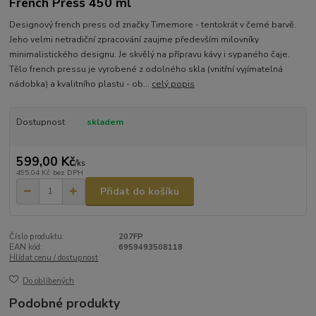
French Press 450 ml
Designový french press od značky Timemore - tentokrát v černé barvě.
Jeho velmi netradiční zpracování zaujme především milovníky
minimalistického designu. Je skvělý na přípravu kávy i sypaného čaje.
Tělo french pressu je vyrobené z odolného skla (vnitřní vyjímatelná
nádobka) a kvalitního plastu - ob...
celý popis
Dostupnost
skladem
599,00 Kč
/
ks
495,04 Kč
bez DPH
Přidat do košíku
Číslo produktu:
207FP
EAN kód:
6959493508118
Hlídat cenu / dostupnost
Do oblíbených
Podobné produkty