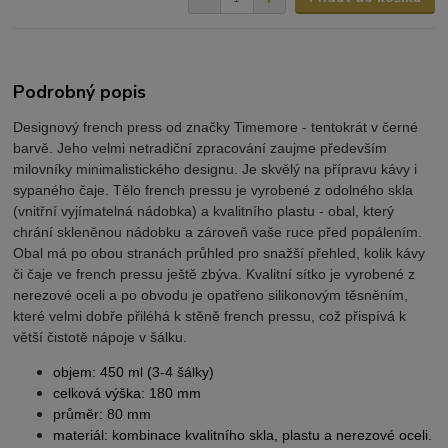
Podrobný popis
Designový french press od značky Timemore - tentokrát v černé
barvě. Jeho velmi netradiční zpracování zaujme především
milovníky minimalistického designu. Je skvělý na přípravu kávy i
sypaného čaje. Tělo french pressu je vyrobené z odolného skla
(vnitřní vyjímatelná nádobka) a kvalitního plastu - obal, který
chrání skleněnou nádobku a zároveň vaše ruce před popálením.
Obal má po obou stranách průhled pro snažší přehled, kolik kávy
či čaje ve french pressu ještě zbýva. Kvalitní sítko je vyrobené z
nerezové oceli a po obvodu je opatřeno silikonovým těsněním,
které velmi dobře přiléhá k stěně french pressu, což přispívá k
větší čistotě nápoje v šálku.
objem: 450 ml (3-4 šálky)
celková výška: 180 mm
průměr: 80 mm
materiál: kombinace kvalitního skla, plastu a nerezové oceli.