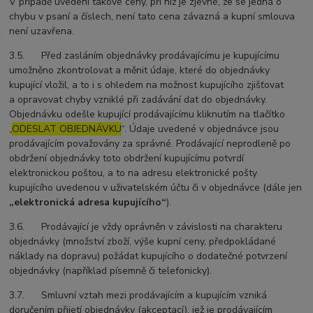
V případě uvedení takové ceny, při níž je zjevné, že se jedná o
chybu v psaní a číslech, není tato cena závazná a kupní smlouva
není uzavřena.
3.5. Před zasláním objednávky prodávajícímu je kupujícímu
umožněno zkontrolovat a měnit údaje, které do objednávky
kupující vložil, a to i s ohledem na možnost kupujícího zjišťovat
a opravovat chyby vzniklé při zadávání dat do objednávky.
Objednávku odešle kupující prodávajícímu kliknutím na tlačítko
„
ODESLAT OBJEDNÁVKU
“. Údaje uvedené v objednávce jsou
prodávajícím považovány za správné. Prodávající neprodleně po
obdržení objednávky toto obdržení kupujícímu potvrdí
elektronickou poštou, a to na adresu elektronické pošty
kupujícího uvedenou v uživatelském účtu či v objednávce (dále jen
„elektronická adresa kupujícího“
).
3.6. Prodávající je vždy oprávněn v závislosti na charakteru
objednávky (množství zboží, výše kupní ceny, předpokládané
náklady na dopravu) požádat kupujícího o dodatečné potvrzení
objednávky (například písemně či telefonicky).
3.7. Smluvní vztah mezi prodávajícím a kupujícím vzniká
doručením přijetí objednávky (akceptací), jež je prodávajícím