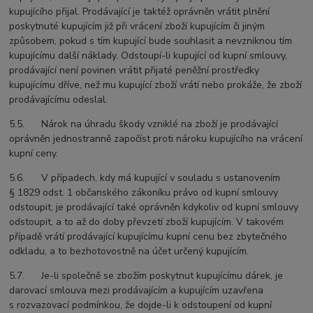
kupujícího přijal. Prodávající je taktéž oprávněn vrátit plnění
poskytnuté kupujícím již při vrácení zboží kupujícím či jiným
způsobem, pokud s tím kupující bude souhlasit a nevzniknou tím
kupujícímu další náklady. Odstoupí-li kupující od kupní smlouvy,
prodávající není povinen vrátit přijaté peněžní prostředky
kupujícímu dříve, než mu kupující zboží vrátí nebo prokáže, že zboží
prodávajícímu odeslal.
5.5. Nárok na úhradu škody vzniklé na zboží je prodávající
oprávněn jednostranně započíst proti nároku kupujícího na vrácení
kupní ceny.
5.6. V případech, kdy má kupující v souladu s ustanovením
§ 1829 odst. 1 občanského zákoníku právo od kupní smlouvy
odstoupit, je prodávající také oprávněn kdykoliv od kupní smlouvy
odstoupit, a to až do doby převzetí zboží kupujícím. V takovém
případě vrátí prodávající kupujícímu kupní cenu bez zbytečného
odkladu, a to bezhotovostně na účet určený kupujícím.
5.7. Je-li společně se zbožím poskytnut kupujícímu dárek, je
darovací smlouva mezi prodávajícím a kupujícím uzavřena
s rozvazovací podmínkou, že dojde-li k odstoupení od kupní