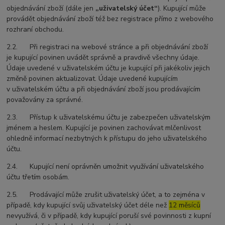
objednávání zboží (dále jen
„uživatelský účet“
). Kupující může
provádět objednávání zboží též bez registrace přímo z webového
rozhraní obchodu.
2.2. Při registraci na webové stránce a při objednávání zboží
je kupující povinen uvádět správně a pravdivě všechny údaje.
Údaje uvedené v uživatelském účtu je kupující při jakékoliv jejich
změně povinen aktualizovat. Údaje uvedené kupujícím
v uživatelském účtu a při objednávání zboží jsou prodávajícím
považovány za správné.
2.3. Přístup k uživatelskému účtu je zabezpečen uživatelským
jménem a heslem. Kupující je povinen zachovávat mlčenlivost
ohledně informací nezbytných k přístupu do jeho uživatelského
účtu.
2.4. Kupující není oprávněn umožnit využívání uživatelského
účtu třetím osobám.
2.5. Prodávající může zrušit uživatelský účet, a to zejména v
případě, kdy kupující svůj uživatelský účet déle než
12 měsíců
nevyužívá, či v případě, kdy kupující poruší své povinnosti z kupní