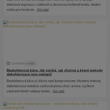
intenzivní espresso s lehkostí a citrusovou hořkostí toniku. Ideální
volba pro horké dn...
číst celé
12
.
06
.
2026
o kávě
Bezkofeinová káva: Jak vzniká, jak chutná a které metody
dekofeinizace jsou nejlepší
Bezkofeinová káva už dávno není kompromisem. Moderní metody
dekofeinizace dokážou zachovat plnou chuť i aroma, a přitom
odstranit téměř veškerý kofein...
číst celé