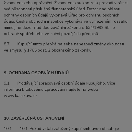
živnostenského oprávnění. Živnostenskou kontrolu provádí v rámci
své působnosti příslušný živnostenský úřad. Dozor nad oblastí
ochrany osobních údajů vykonává Úřad pro ochranu osobních
údajů. Česká obchodní inspekce vykonává ve vymezeném rozsahu
mimo jiné dozor nad dodržováním zákona č. 634/1992 Sb., o
ochraně spotřebitele, ve znění pozdějších předpisů.
8.7. Kupující tímto přebírá na sebe nebezpečí změny okolností
ve smyslu § 1765 odst. 2 občanského zákoníku.
9. OCHRANA OSOBNÍCH ÚDAJŮ
9.1. Prodávající zpracovává osobní údaje kupujícího. Více
informací k takovému zpracování najdete na webu
www.kamikava.cz
10. ZÁVĚREČNÁ USTANOVENÍ
10.1. 10.1. Pokud vztah založený kupní smlouvou obsahuje