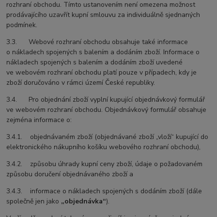
rozhraní obchodu. Tímto ustanovením není omezena možnost
prodávajícího uzavřít kupní smlouvu za individuálně sjednaných
podmínek.
3.3. Webové rozhraní obchodu obsahuje také informace
o nákladech spojených s balením a dodáním zboží. Informace o
nákladech spojených s balením a dodáním zboží uvedené
ve webovém rozhraní obchodu platí pouze v případech, kdy je
zboží doručováno v rámci území České republiky.
3.4. Pro objednání zboží vyplní kupující objednávkový formulář
ve webovém rozhraní obchodu. Objednávkový formulář obsahuje
zejména informace o:
3.4.1. objednávaném zboží (objednávané zboží „vloží“ kupující do
elektronického nákupního košíku webového rozhraní obchodu),
3.4.2. způsobu úhrady kupní ceny zboží, údaje o požadovaném
způsobu doručení objednávaného zboží a
3.4.3. informace o nákladech spojených s dodáním zboží (dále
společně jen jako
„objednávka“
).