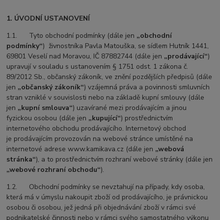
1. ÚVODNÍ USTANOVENÍ
1.1. Tyto obchodní podmínky (dále jen
„obchodní
podmínky“
) živnostníka Pavla Matouška, se sídlem Hutník 1441,
69801 Veselí nad Moravou, IČ 87882744 (dále jen
„prodávající“
)
upravují v souladu s ustanovením § 1751 odst. 1 zákona č.
89/2012 Sb., občanský zákoník, ve znění pozdějších předpisů (dále
jen
„občanský zákoník“
) vzájemná práva a povinnosti smluvních
stran vzniklé v souvislosti nebo na základě kupní smlouvy (dále
jen
„kupní smlouva“
) uzavírané mezi prodávajícím a jinou
fyzickou osobou (dále jen
„kupující“
) prostřednictvím
internetového obchodu prodávajícího. Internetový obchod
je prodávajícím provozován na webové stránce umístěné na
internetové adrese www.kamikava.cz (dále jen
„webová
stránka“
), a to prostřednictvím rozhraní webové stránky (dále jen
„webové rozhraní obchodu“
).
1.2. Obchodní podmínky se nevztahují na případy, kdy osoba,
která má v úmyslu nakoupit zboží od prodávajícího, je právnickou
osobou či osobou, jež jedná při objednávání zboží v rámci své
podnikatelské činnosti nebo v rámci svého samostatného výkonu