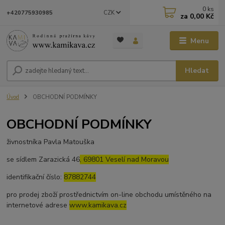
0
ks
CZK
+420775930985
za
0,00 Kč
Menu
Hledat
Úvod
OBCHODNÍ PODMÍNKY
OBCHODNÍ PODMÍNKY
živnostníka Pavla Matouška
se sídlem Zarazická 46
, 69801 Veselí nad Moravou
identifikační číslo:
87882744
pro prodej zboží prostřednictvím on-line obchodu umístěného na
internetové adrese
www.kamikava.cz