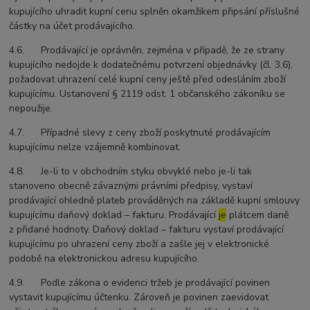
kupujícího uhradit kupní cenu splněn okamžikem připsání příslušné
částky na účet prodávajícího.
4.6. Prodávající je oprávněn, zejména v případě, že ze strany
kupujícího nedojde k dodatečnému potvrzení objednávky (čl. 3.6),
požadovat uhrazení celé kupní ceny ještě před odesláním zboží
kupujícímu. Ustanovení § 2119 odst. 1 občanského zákoníku se
nepoužije.
4.7. Případné slevy z ceny zboží poskytnuté prodávajícím
kupujícímu nelze vzájemně kombinovat.
4.8. Je-li to v obchodním styku obvyklé nebo je-li tak
stanoveno obecně závaznými právními předpisy, vystaví
prodávající ohledně plateb prováděných na základě kupní smlouvy
kupujícímu daňový doklad – fakturu. Prodávající
je
plátcem daně
z přidané hodnoty. Daňový doklad – fakturu vystaví prodávající
kupujícímu po uhrazení ceny zboží a zašle jej v elektronické
podobě na elektronickou adresu kupujícího.
4.9. Podle zákona o evidenci tržeb je prodávající povinen
vystavit kupujícímu účtenku. Zároveň je povinen zaevidovat