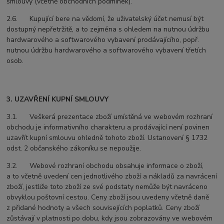
smlouvy (včetně obchodních podmínek).
2.6. Kupující bere na vědomí, že uživatelský účet nemusí být
dostupný nepřetržitě, a to zejména s ohledem na nutnou údržbu
hardwarového a softwarového vybavení prodávajícího, popř.
nutnou údržbu hardwarového a softwarového vybavení třetích
osob.
3. UZAVŘENÍ KUPNÍ SMLOUVY
3.1. Veškerá prezentace zboží umístěná ve webovém rozhraní
obchodu je informativního charakteru a prodávající není povinen
uzavřít kupní smlouvu ohledně tohoto zboží. Ustanovení § 1732
odst. 2 občanského zákoníku se nepoužije.
3.2. Webové rozhraní obchodu obsahuje informace o zboží,
a to včetně uvedení cen jednotlivého zboží a nákladů za navrácení
zboží, jestliže toto zboží ze své podstaty nemůže být navráceno
obvyklou poštovní cestou. Ceny zboží jsou uvedeny včetně daně
z přidané hodnoty a všech souvisejících poplatků. Ceny zboží
zůstávají v platnosti po dobu, kdy jsou zobrazovány ve webovém