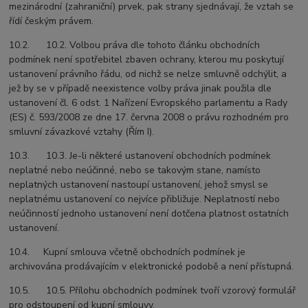
mezinárodní (zahraniční) prvek, pak strany sjednávají, že vztah se
řídí českým právem.
10.2. 10.2. Volbou práva dle tohoto článku obchodních
podmínek není spotřebitel zbaven ochrany, kterou mu poskytují
ustanovení právního řádu, od nichž se nelze smluvně odchýlit, a
jež by se v případě neexistence volby práva jinak použila dle
ustanovení čl. 6 odst. 1 Nařízení Evropského parlamentu a Rady
(ES) č. 593/2008 ze dne 17. června 2008 o právu rozhodném pro
smluvní závazkové vztahy (Řím I).
10.3. 10.3. Je-li některé ustanovení obchodních podmínek
neplatné nebo neúčinné, nebo se takovým stane, namísto
neplatných ustanovení nastoupí ustanovení, jehož smysl se
neplatnému ustanovení co nejvíce přibližuje. Neplatností nebo
neúčinností jednoho ustanovení není dotčena platnost ostatních
ustanovení.
10.4. Kupní smlouva včetně obchodních podmínek je
archivována prodávajícím v elektronické podobě a není přístupná.
10.5. 10.5. Přílohu obchodních podmínek tvoří vzorový formulář
pro odstoupení od kupní smlouvy.