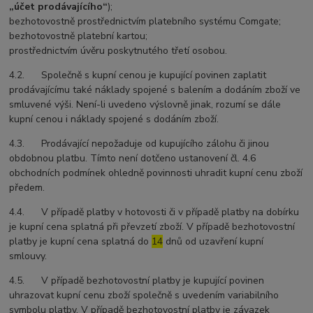
„účet prodávajícího“
);
bezhotovostně prostřednictvím platebního systému Comgate;
bezhotovostně platební kartou;
prostřednictvím úvěru poskytnutého třetí osobou.
4.2. Společně s kupní cenou je kupující povinen zaplatit
prodávajícímu také náklady spojené s balením a dodáním zboží ve
smluvené výši. Není-li uvedeno výslovně jinak, rozumí se dále
kupní cenou i náklady spojené s dodáním zboží.
4.3. Prodávající nepožaduje od kupujícího zálohu či jinou
obdobnou platbu. Tímto není dotčeno ustanovení čl. 4.6
obchodních podmínek ohledně povinnosti uhradit kupní cenu zboží
předem.
4.4. V případě platby v hotovosti či v případě platby na dobírku
je kupní cena splatná při převzetí zboží. V případě bezhotovostní
platby je kupní cena splatná do
14
dnů od uzavření kupní
smlouvy.
4.5. V případě bezhotovostní platby je kupující povinen
uhrazovat kupní cenu zboží společně s uvedením variabilního
symbolu platby. V případě bezhotovostní platby je závazek