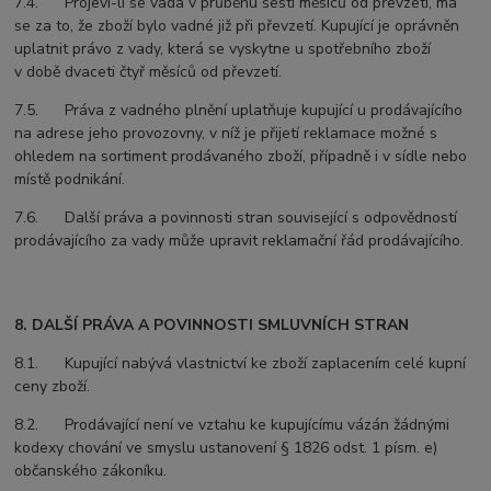
7.4. Projeví-li se vada v průběhu šesti měsíců od převzetí, má
se za to, že zboží bylo vadné již při převzetí. Kupující je oprávněn
uplatnit právo z vady, která se vyskytne u spotřebního zboží
v době dvaceti čtyř měsíců od převzetí.
7.5. Práva z vadného plnění uplatňuje kupující u prodávajícího
na adrese jeho provozovny, v níž je přijetí reklamace možné s
ohledem na sortiment prodávaného zboží, případně i v sídle nebo
místě podnikání.
7.6. Další práva a povinnosti stran související s odpovědností
prodávajícího za vady může upravit reklamační řád prodávajícího.
8. DALŠÍ PRÁVA A POVINNOSTI SMLUVNÍCH STRAN
8.1. Kupující nabývá vlastnictví ke zboží zaplacením celé kupní
ceny zboží.
8.2. Prodávající není ve vztahu ke kupujícímu vázán žádnými
kodexy chování ve smyslu ustanovení § 1826 odst. 1 písm. e)
občanského zákoníku.