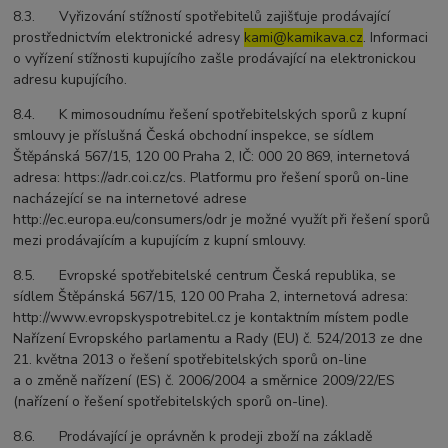
8.3. Vyřizování stížností spotřebitelů zajišťuje prodávající
prostřednictvím elektronické adresy
kami@kamikava.cz
. Informaci
o vyřízení stížnosti kupujícího zašle prodávající na elektronickou
adresu kupujícího.
8.4. K mimosoudnímu řešení spotřebitelských sporů z kupní
smlouvy je příslušná Česká obchodní inspekce, se sídlem
Štěpánská 567/15, 120 00 Praha 2, IČ: 000 20 869, internetová
adresa: https://adr.coi.cz/cs. Platformu pro řešení sporů on-line
nacházející se na internetové adrese
http://ec.europa.eu/consumers/odr je možné využít při řešení sporů
mezi prodávajícím a kupujícím z kupní smlouvy.
8.5. Evropské spotřebitelské centrum Česká republika, se
sídlem Štěpánská 567/15, 120 00 Praha 2, internetová adresa:
http://www.evropskyspotrebitel.cz je kontaktním místem podle
Nařízení Evropského parlamentu a Rady (EU) č. 524/2013 ze dne
21. května 2013 o řešení spotřebitelských sporů on-line
a o změně nařízení (ES) č. 2006/2004 a směrnice 2009/22/ES
(nařízení o řešení spotřebitelských sporů on-line).
8.6. Prodávající je oprávněn k prodeji zboží na základě