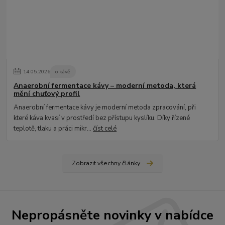
14
.
05
.
2026
o kávě
Anaerobní fermentace kávy – moderní metoda, která
mění chuťový profil
Anaerobní fermentace kávy je moderní metoda zpracování, při
které káva kvasí v prostředí bez přístupu kyslíku. Díky řízené
teplotě, tlaku a práci mikr...
číst celé
Zobrazit všechny články
Nepropásněte novinky v nabídce