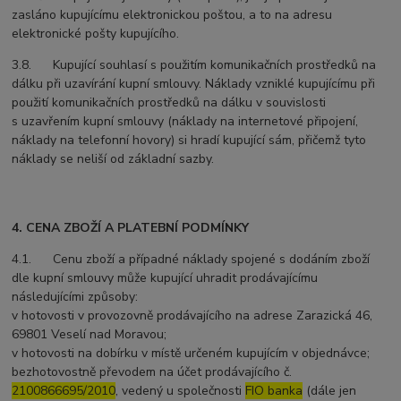
zasláno kupujícímu elektronickou poštou, a to na adresu
elektronické pošty kupujícího.
3.8. Kupující souhlasí s použitím komunikačních prostředků na
dálku při uzavírání kupní smlouvy. Náklady vzniklé kupujícímu při
použití komunikačních prostředků na dálku v souvislosti
s uzavřením kupní smlouvy (náklady na internetové připojení,
náklady na telefonní hovory) si hradí kupující sám, přičemž tyto
náklady se neliší od základní sazby.
4. CENA ZBOŽÍ A PLATEBNÍ PODMÍNKY
4.1. Cenu zboží a případné náklady spojené s dodáním zboží
dle kupní smlouvy může kupující uhradit prodávajícímu
následujícími způsoby:
v hotovosti v provozovně prodávajícího na adrese Zarazická 46,
69801 Veselí nad Moravou;
v hotovosti na dobírku v místě určeném kupujícím v objednávce;
bezhotovostně převodem na účet prodávajícího č.
2100866695/2010
, vedený u společnosti
FIO banka
(dále jen