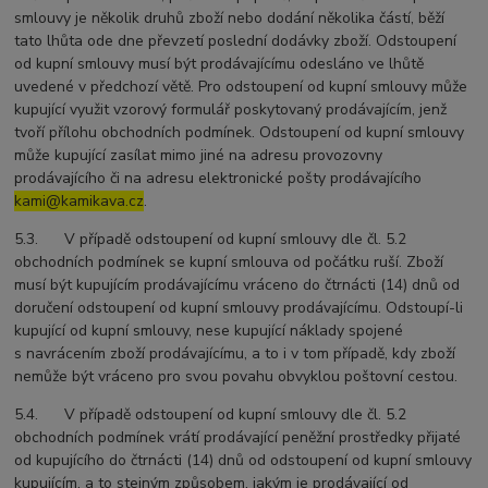
smlouvy je několik druhů zboží nebo dodání několika částí, běží
tato lhůta ode dne převzetí poslední dodávky zboží. Odstoupení
od kupní smlouvy musí být prodávajícímu odesláno ve lhůtě
uvedené v předchozí větě. Pro odstoupení od kupní smlouvy může
kupující využit vzorový formulář poskytovaný prodávajícím, jenž
tvoří přílohu obchodních podmínek. Odstoupení od kupní smlouvy
může kupující zasílat mimo jiné na adresu provozovny
prodávajícího či na adresu elektronické pošty prodávajícího
kami@kamikava.cz
.
5.3. V případě odstoupení od kupní smlouvy dle čl. 5.2
obchodních podmínek se kupní smlouva od počátku ruší. Zboží
musí být kupujícím prodávajícímu vráceno do čtrnácti (14) dnů od
doručení odstoupení od kupní smlouvy prodávajícímu. Odstoupí-li
kupující od kupní smlouvy, nese kupující náklady spojené
s navrácením zboží prodávajícímu, a to i v tom případě, kdy zboží
nemůže být vráceno pro svou povahu obvyklou poštovní cestou.
5.4. V případě odstoupení od kupní smlouvy dle čl. 5.2
obchodních podmínek vrátí prodávající peněžní prostředky přijaté
od kupujícího do čtrnácti (14) dnů od odstoupení od kupní smlouvy
kupujícím, a to stejným způsobem, jakým je prodávající od