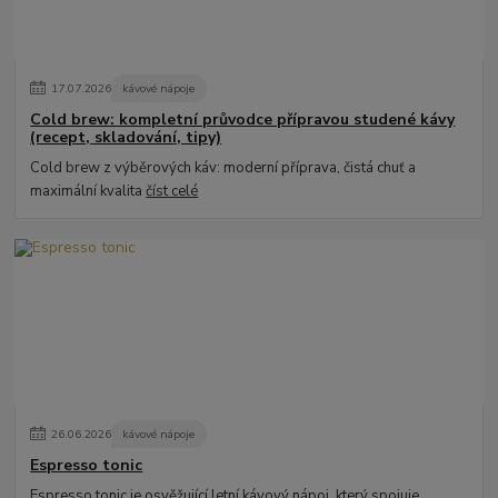
17
.
07
.
2026
kávové nápoje
Cold brew: kompletní průvodce přípravou studené kávy
(recept, skladování, tipy)
Cold brew z výběrových káv: moderní příprava, čistá chuť a
maximální kvalita
číst celé
26
.
06
.
2026
kávové nápoje
Espresso tonic
Espresso tonic je osvěžující letní kávový nápoj, který spojuje