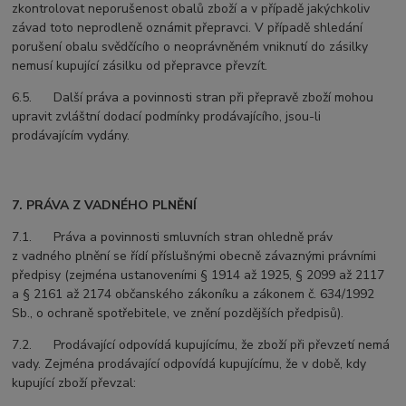
zkontrolovat neporušenost obalů zboží a v případě jakýchkoliv
závad toto neprodleně oznámit přepravci. V případě shledání
porušení obalu svědčícího o neoprávněném vniknutí do zásilky
nemusí kupující zásilku od přepravce převzít.
6.5. Další práva a povinnosti stran při přepravě zboží mohou
upravit zvláštní dodací podmínky prodávajícího, jsou-li
prodávajícím vydány.
7. PRÁVA Z VADNÉHO PLNĚNÍ
7.1. Práva a povinnosti smluvních stran ohledně práv
z vadného plnění se řídí příslušnými obecně závaznými právními
předpisy (zejména ustanoveními § 1914 až 1925, § 2099 až 2117
a § 2161 až 2174 občanského zákoníku a zákonem č. 634/1992
Sb., o ochraně spotřebitele, ve znění pozdějších předpisů).
7.2. Prodávající odpovídá kupujícímu, že zboží při převzetí nemá
vady. Zejména prodávající odpovídá kupujícímu, že v době, kdy
kupující zboží převzal: