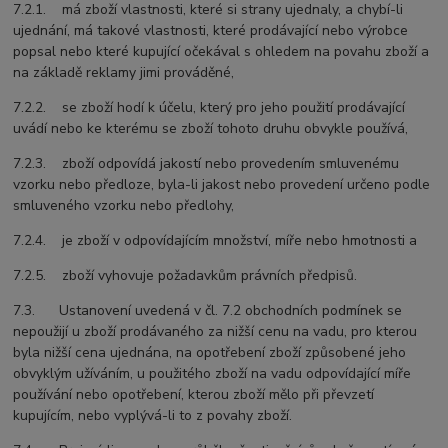
7.2.1. má zboží vlastnosti, které si strany ujednaly, a chybí-li
ujednání, má takové vlastnosti, které prodávající nebo výrobce
popsal nebo které kupující očekával s ohledem na povahu zboží a
na základě reklamy jimi prováděné,
7.2.2. se zboží hodí k účelu, který pro jeho použití prodávající
uvádí nebo ke kterému se zboží tohoto druhu obvykle používá,
7.2.3. zboží odpovídá jakostí nebo provedením smluvenému
vzorku nebo předloze, byla-li jakost nebo provedení určeno podle
smluveného vzorku nebo předlohy,
7.2.4. je zboží v odpovídajícím množství, míře nebo hmotnosti a
7.2.5. zboží vyhovuje požadavkům právních předpisů.
7.3. Ustanovení uvedená v čl. 7.2 obchodních podmínek se
nepoužijí u zboží prodávaného za nižší cenu na vadu, pro kterou
byla nižší cena ujednána, na opotřebení zboží způsobené jeho
obvyklým užíváním, u použitého zboží na vadu odpovídající míře
používání nebo opotřebení, kterou zboží mělo při převzetí
kupujícím, nebo vyplývá-li to z povahy zboží.