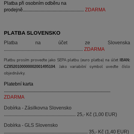
Platba při osobním odběru na
prodejně...................................................
ZDARMA
PLATBA SLOVENSKO
Platba na účet ze Slovenska
..................................................................
ZDARMA
Platbu prosím proveďte jako SEPA platbu (euro platba) na účet
IBAN:
.
Jako variabilní symbol uveďte číslo
CZ8520100000002001495104
objednávky.
Platební karta
.........................................................................................
ZDARMA
Dobírka - Zásilkovna Slovensko
............................................................ 25,- Kč (1,00 EUR)
Dobírka - GLS Slovensko
...................................................................... 35,- Kč (1,40 EUR)