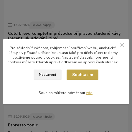
17
.
07
.
2026
kávové nápoje
Cold brew: kompletní průvodce přípravou studené kávy
(recept, skladování, tipy)
Cold brew z výběrových káv: moderní příprava, čistá chuť a
Pro základní funkčnost, zpříjemnění používání webu, analytické
maximální kvalita
číst celé
účely a v případě udělení souhlasu také pro účely cílení reklamy
využíváme soubory cookies. Nastavení vlastních preferencí
cookies můžete kdykoli upravit odkazem ve spodní části stránek.
Souhlasím
Nastavení
Souhlas můžete odmítnout
zde
.
26
.
06
.
2026
kávové nápoje
Espresso tonic