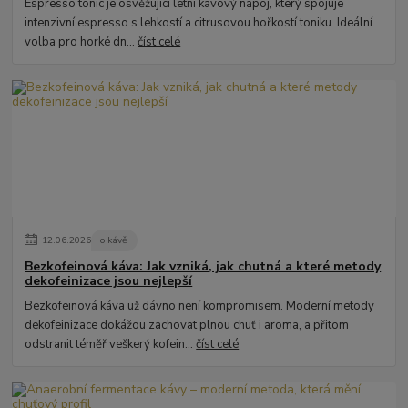
Espresso tonic je osvěžující letní kávový nápoj, který spojuje
intenzivní espresso s lehkostí a citrusovou hořkostí toniku. Ideální
volba pro horké dn...
číst celé
12
.
06
.
2026
o kávě
Bezkofeinová káva: Jak vzniká, jak chutná a které metody
dekofeinizace jsou nejlepší
Bezkofeinová káva už dávno není kompromisem. Moderní metody
dekofeinizace dokážou zachovat plnou chuť i aroma, a přitom
odstranit téměř veškerý kofein...
číst celé