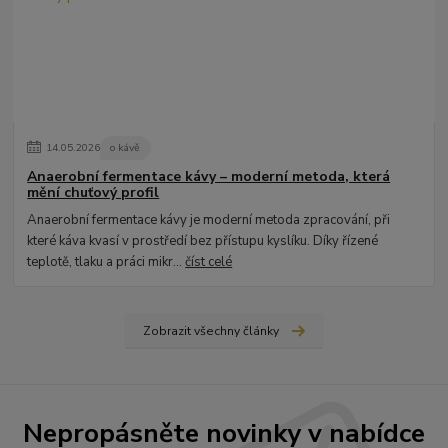
14
.
05
.
2026
o kávě
Anaerobní fermentace kávy – moderní metoda, která
mění chuťový profil
Anaerobní fermentace kávy je moderní metoda zpracování, při
které káva kvasí v prostředí bez přístupu kyslíku. Díky řízené
teplotě, tlaku a práci mikr...
číst celé
Zobrazit všechny články
Nepropásněte novinky v nabídce