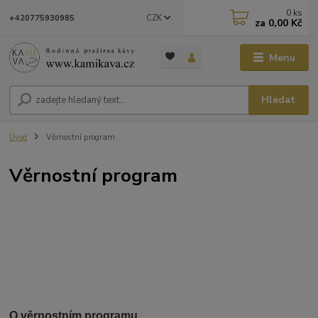
0
ks
CZK
+420775930985
za
0,00 Kč
Menu
Hledat
Úvod
Věrnostní program
Věrnostní program
O věrnostním programu