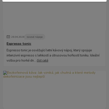
26
.
06
.
2026
kávové nápoje
Espresso tonic
Espresso tonic je osvěžující letní kávový nápoj, který spojuje
intenzivní espresso s lehkostí a citrusovou hořkostí toniku. Ideální
volba pro horké dn...
číst celé