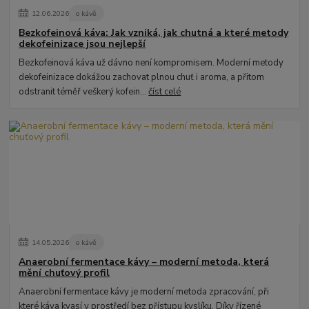
12
.
06
.
2026
o kávě
Bezkofeinová káva: Jak vzniká, jak chutná a které metody
dekofeinizace jsou nejlepší
Bezkofeinová káva už dávno není kompromisem. Moderní metody
dekofeinizace dokážou zachovat plnou chuť i aroma, a přitom
odstranit téměř veškerý kofein...
číst celé
14
.
05
.
2026
o kávě
Anaerobní fermentace kávy – moderní metoda, která
mění chuťový profil
Anaerobní fermentace kávy je moderní metoda zpracování, při
které káva kvasí v prostředí bez přístupu kyslíku. Díky řízené