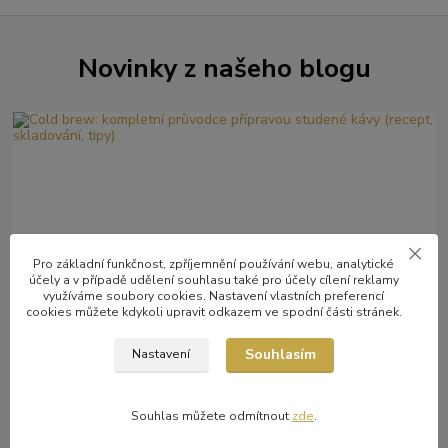
Novinky z našeho blogu
Pro základní funkčnost, zpříjemnění používání webu, analytické
účely a v případě udělení souhlasu také pro účely cílení reklamy
17
.
07
.
2026
kávové nápoje
využíváme soubory cookies. Nastavení vlastních preferencí
cookies můžete kdykoli upravit odkazem ve spodní části stránek.
Cold brew: kompletní průvodce přípravou studené kávy
(recept, skladování, tipy)
Souhlasím
Nastavení
Cold brew z výběrových káv: moderní příprava, čistá chuť a
maximální kvalita
číst celé
Souhlas můžete odmítnout
zde
.