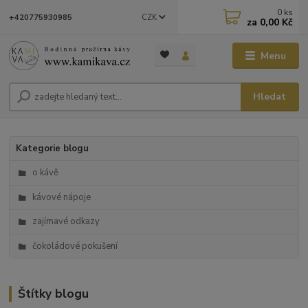
0
ks
CZK
+420775930985
za
0,00 Kč
Menu
Hledat
Kategorie blogu
o kávě
kávové nápoje
zajímavé odkazy
čokoládové pokušení
Štítky blogu