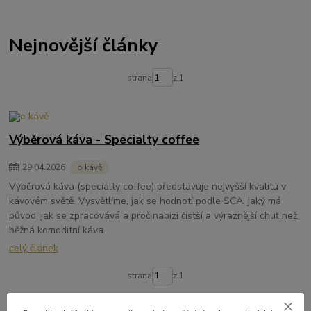
Nejnovější články
strana
z 1
Výběrová káva - Specialty coffee
29
.
04
.
2026
o kávě
Výběrová káva (specialty coffee) představuje nejvyšší kvalitu v
kávovém světě. Vysvětlíme, jak se hodnotí podle SCA, jaký má
původ, jak se zpracovává a proč nabízí čistší a výraznější chuť než
běžná komoditní káva.
celý článek
strana
z 1