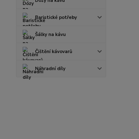
Dózy na kávu
Baristické potřeby
Šálky na kávu
Čištění kávovarů
Náhradní díly