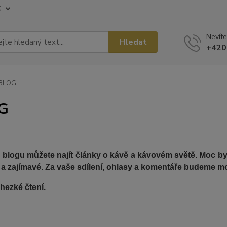
G
Nevíte
Hledat
+420
BLOG
G
blogu můžete najít články o kávě a kávovém světě. Moc bych
 a zajímavé. Za vaše sdílení, ohlasy a komentáře budeme mo
hezké čtení.