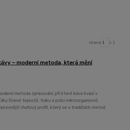
strana
z 1
ávy – moderní metoda, která mění
oderní metoda zpracování, při které káva kvasí v
Díky řízené teplotě, tlaku a práci mikroorganismů
omplexnější chuťový profil, který se u tradičních metod