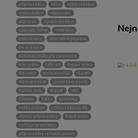
příprava kávy
káva
výběrová káva
zrnková káva
cappuccino
espresso
zpracování kávy
Nejn
specialty coffee
mletí kávy
historie kávy
alternativní příprava
čerstvá káva
našlehání mléka pro cappuccino
mikropěna
latte art
šlehání mléka
flat white
moka konvička
bialetti
filtrovaná káva
poměr kávy a vody
teplota vody
dripper
V60
Chemex
Kalita
blooming
světlé pražení
zrnková káva na filtr
domácí příprava kávy
french press
rychlá příprava kávy
příprava kávy ve french pressu