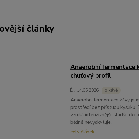
ovější články
Anaerobní fermentace k
chuťový profil
14
.
05
.
2026
o kávě
Anaerobní fermentace kávy je m
prostředí bez přístupu kyslíku. 
vzniká intenzivnější, sladší a k
běžně nevyskytuje.
celý článek