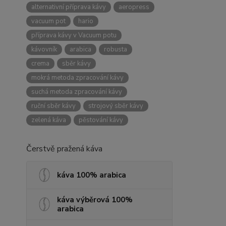
alternativní příprava kávy
aeropress
vacuum pot
hario
příprava kávy v Vacuum potu
kávovník
arabica
robusta
crema
sběr kávy
mokrá metoda zpracování kávy
suchá metoda zpracování kávy
ruční sběr kávy
strojový sběr kávy
zelená káva
pěstování kávy
Čerstvě pražená káva
káva 100% arabica
káva výběrová 100%
arabica