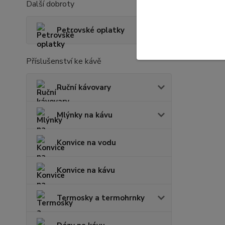
Další dobroty
Petrovské oplatky
Příslušenství ke kávě
Ruční kávovary
Mlýnky na kávu
Konvice na vodu
Konvice na kávu
Termosky a termohrnky