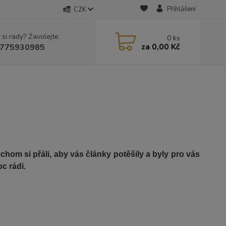
Přihlášení
CZK
 si rady? Zavolejte.
0
ks
za
0,00 Kč
775930985
om si přáli, aby vás články potěšily a byly pro vás
c rádi.