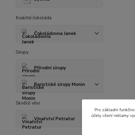
Kvalitní čokoláda
Čokoládovna Janek
Sirupy
Přírodní sirupy
Baristické sirupy Monin
Skvělé víno
Pro základní funkčnos
účely cílení reklamy v
Vinařství Petratur