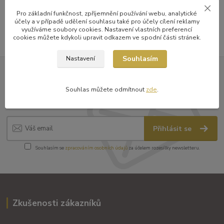
Pro základní funkčnost, zpříjemnění používání webu, analytické
účely a v případě udělení souhlasu také pro účely cílení reklamy
využíváme soubory cookies. Nastavení vlastních preferencí
cookies můžete kdykoli upravit odkazem ve spodní části stránek.
Souhlasím
Nastavení
Nepropásněte novinky v nabídce
Souhlas můžete odmítnout
zde
.
a zajímavosti
Přihlásit se
Souhlasím se
zpracováním osobních údajů
za účelem rozesílky newsletteru.
Zkušenosti zákazníků