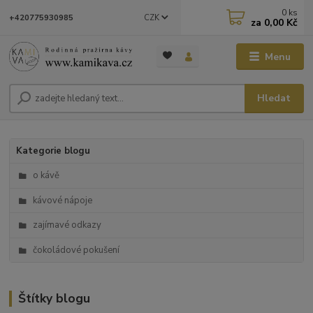
0
ks
CZK
+420775930985
za
0,00 Kč
Menu
Hledat
Kategorie blogu
o kávě
kávové nápoje
zajímavé odkazy
čokoládové pokušení
Štítky blogu