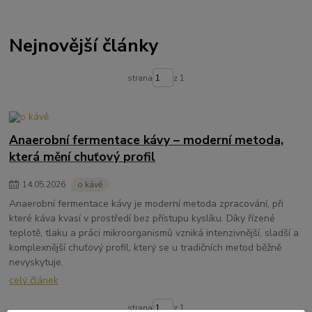
Nejnovější články
strana
z 1
Anaerobní fermentace kávy – moderní metoda,
která mění chuťový profil
14
.
05
.
2026
o kávě
Anaerobní fermentace kávy je moderní metoda zpracování, při
které káva kvasí v prostředí bez přístupu kyslíku. Díky řízené
teplotě, tlaku a práci mikroorganismů vzniká intenzivnější, sladší a
komplexnější chuťový profil, který se u tradičních metod běžně
nevyskytuje.
celý článek
strana
z 1