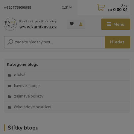
0
ks
CZK
+420775930985
za
0,00 Kč
Menu
Hledat
Kategorie blogu
o kávě
kávové nápoje
zajímavé odkazy
čokoládové pokušení
Štítky blogu