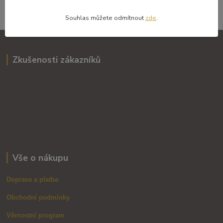
Souhlasím se
zpracováním osobních údajů
za účelem rozesílky newsletteru.
Souhlas můžete odmítnout
zde
.
Zkušenosti zákazníků
Vše o nákupu
Doprava a platba
Obchodní podmínky
Věrnostní program