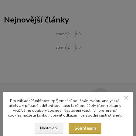
Nejnovější články
strana
z 0
strana
z 0
Nepropásněte novinky v nabídce
Pro základní funkčnost, zpříjemnění používání webu, analytické
účely a v případě udělení souhlasu také pro účely cílení reklamy
a zajímavosti
využíváme soubory cookies. Nastavení vlastních preferencí
cookies můžete kdykoli upravit odkazem ve spodní části stránek.
Přihlásit se
Souhlasím
Nastavení