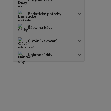
Dózy na kávu
Baristické potřeby
Šálky na kávu
Čištění kávovarů
Náhradní díly