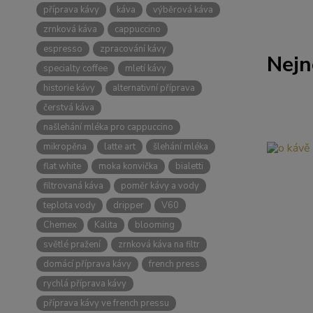
příprava kávy
káva
výběrová káva
zrnková káva
cappuccino
espresso
zpracování kávy
Nejn
specialty coffee
mletí kávy
historie kávy
alternativní příprava
čerstvá káva
našlehání mléka pro cappuccino
mikropěna
latte art
šlehání mléka
flat white
moka konvička
bialetti
filtrovaná káva
poměr kávy a vody
teplota vody
dripper
V60
Chemex
Kalita
blooming
světlé pražení
zrnková káva na filtr
domácí příprava kávy
french press
rychlá příprava kávy
příprava kávy ve french pressu