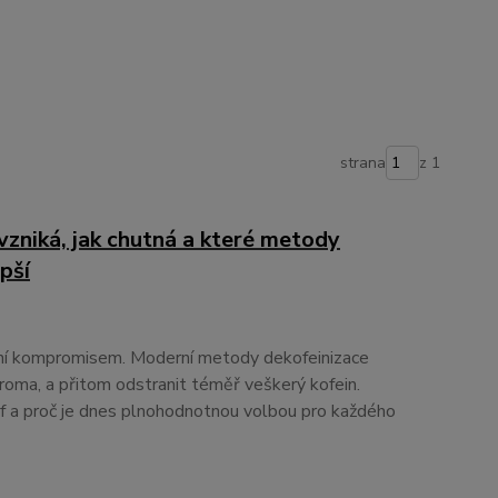
strana
z 1
vzniká, jak chutná a které metody
pší
ní kompromisem. Moderní metody dekofeinizace
roma, a přitom odstranit téměř veškerý kofein.
caf a proč je dnes plnohodnotnou volbou pro každého