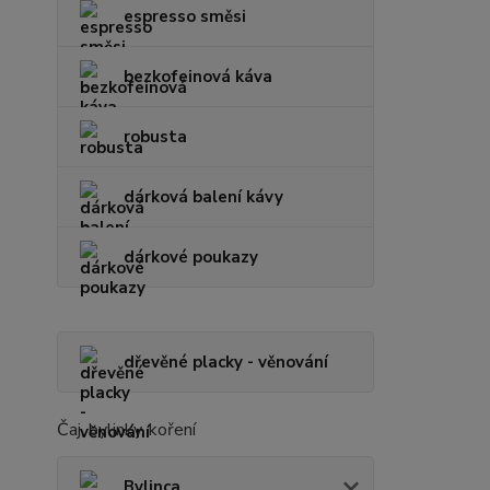
espresso směsi
bezkofeinová káva
robusta
dárková balení kávy
dárkové poukazy
dřevěné placky - věnování
Čaj, bylinky, koření
Bylinca