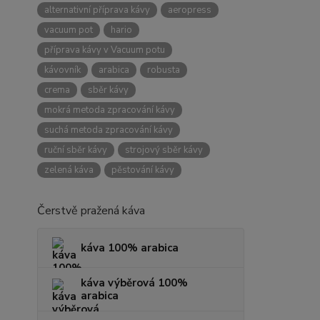
alternativní příprava kávy
aeropress
vacuum pot
hario
příprava kávy v Vacuum potu
kávovník
arabica
robusta
crema
sběr kávy
mokrá metoda zpracování kávy
suchá metoda zpracování kávy
ruční sběr kávy
strojový sběr kávy
zelená káva
pěstování kávy
Čerstvě pražená káva
káva 100% arabica
káva výběrová 100%
arabica