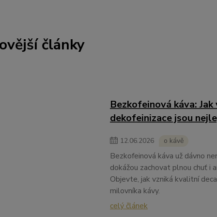
ovější články
Bezkofeinová káva: Jak 
dekofeinizace jsou nejle
12
.
06
.
2026
o kávě
Bezkofeinová káva už dávno ne
dokážou zachovat plnou chuť i a
Objevte, jak vzniká kvalitní de
milovníka kávy.
celý článek