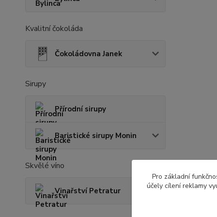
Kvalitní čokoláda
Čokoládovna Janek
Sirupy
Přírodní sirupy
Baristické sirupy Monin
Skvělé víno
Pro základní funkčnos
účely cílení reklamy v
Vinařství Petratur