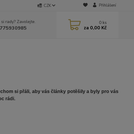
Přihlášení
CZK
 si rady? Zavolejte.
0
ks
za
0,00 Kč
775930985
om si přáli, aby vás články potěšily a byly pro vás
c rádi.