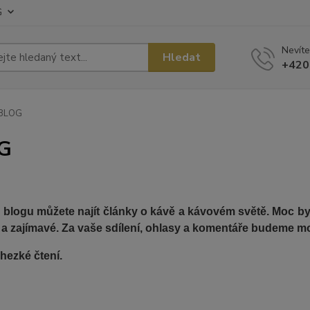
G
Nevíte
Hledat
+420
BLOG
G
blogu můžete najít články o kávě a kávovém světě. Moc bych
 a zajímavé. Za vaše sdílení, ohlasy a komentáře budeme mo
hezké čtení.