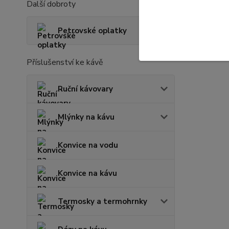
Další dobroty
Petrovské oplatky
Příslušenství ke kávě
Ruční kávovary
Mlýnky na kávu
Konvice na vodu
Konvice na kávu
Termosky a termohrnky