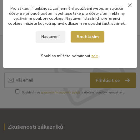
Pro základní funkčnost, zpříjemnění používání webu, analytické
účely a v případě udělení souhlasu také pro účely cílení reklamy
využíváme soubory cookies. Nastavení vlastních preferencí
cookies můžete kdykoli upravit odkazem ve spodní části stránek.
Souhlasím
Nastavení
Nepropásněte novinky v nabídce
Souhlas můžete odmítnout
zde
.
a zajímavosti
Přihlásit se
Souhlasím se
zpracováním osobních údajů
za účelem rozesílky newsletteru.
Zkušenosti zákazníků