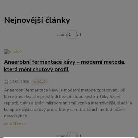
Nejnovější články
strana
z 1
Anaerobní fermentace kávy – moderní metoda,
která mění chuťový profil
14
.
05
.
2026
o kávě
Anaerobní fermentace kávy je moderní metoda zpracování, při
které káva kvasí v prostředí bez přístupu kyslíku. Díky řízené
teplotě, tlaku a práci mikroorganismů vzniká intenzivnější, sladší a
komplexnější chuťový profil, který se u tradičních metod běžně
nevyskytuje.
celý článek
strana
z 1