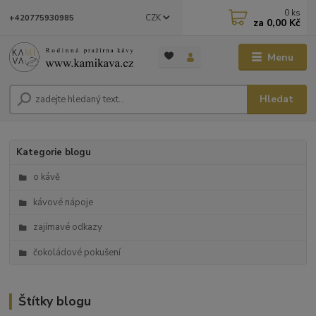
0
ks
CZK
+420775930985
za
0,00 Kč
Menu
Hledat
Kategorie blogu
o kávě
kávové nápoje
zajímavé odkazy
čokoládové pokušení
Štítky blogu