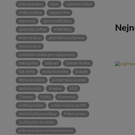
příprava kávy
káva
výběrová káva
zrnková káva
cappuccino
espresso
zpracování kávy
Nejn
specialty coffee
mletí kávy
historie kávy
alternativní příprava
čerstvá káva
našlehání mléka pro cappuccino
mikropěna
latte art
šlehání mléka
flat white
moka konvička
bialetti
filtrovaná káva
poměr kávy a vody
teplota vody
dripper
V60
Chemex
Kalita
blooming
světlé pražení
zrnková káva na filtr
domácí příprava kávy
french press
rychlá příprava kávy
příprava kávy ve french pressu