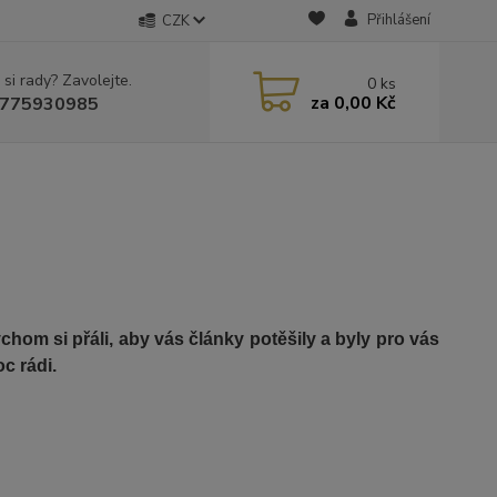
Přihlášení
CZK
 si rady? Zavolejte.
0
ks
za
0,00 Kč
775930985
om si přáli, aby vás články potěšily a byly pro vás
c rádi.