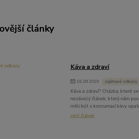
ovější články
Káva a zdraví
01
.
09
.
2019
zajímavé odkazy
Káva a zdraví? Otázka, které s
nezávislý článek, který nám po
měli být s konzumací kávy opatr
celý článek