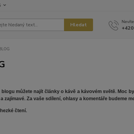
G
Nevíte
Hledat
+420
BLOG
G
blogu můžete najít články o kávě a kávovém světě. Moc bych
 a zajímavé. Za vaše sdílení, ohlasy a komentáře budeme mo
hezké čtení.