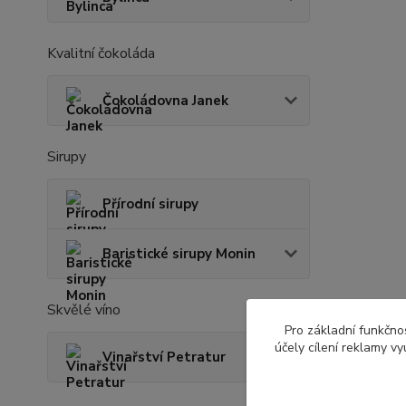
Kvalitní čokoláda
Čokoládovna Janek
Sirupy
Přírodní sirupy
Baristické sirupy Monin
Skvělé víno
Pro základní funkčnos
účely cílení reklamy v
Vinařství Petratur