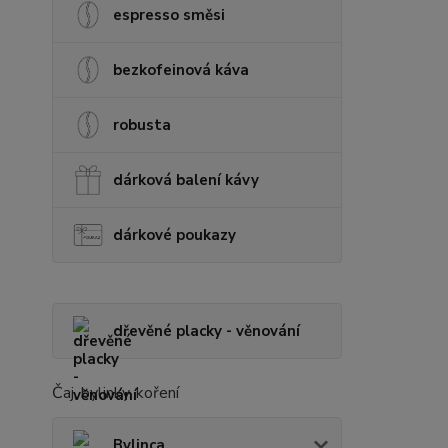
espresso směsi
bezkofeinová káva
robusta
dárková balení kávy
dárkové poukazy
dřevěné placky - věnování
Čaj, bylinky, koření
Bylinca