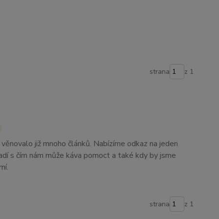
strana
z 1
e věnovalo již mnoho článků. Nabízíme odkaz na jeden
radí s čím nám může káva pomoct a také kdy by jsme
ní.
strana
z 1