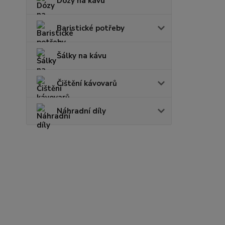
Dózy na kávu
Baristické potřeby
Šálky na kávu
Čištění kávovarů
Náhradní díly