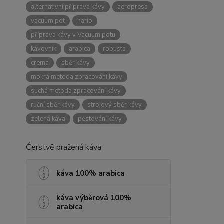
alternativní příprava kávy
aeropress
vacuum pot
hario
příprava kávy v Vacuum potu
kávovník
arabica
robusta
crema
sběr kávy
mokrá metoda zpracování kávy
suchá metoda zpracování kávy
ruční sběr kávy
strojový sběr kávy
zelená káva
pěstování kávy
Čerstvě pražená káva
káva 100% arabica
káva výběrová 100%
arabica