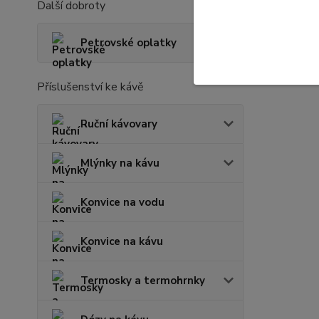
Další dobroty
Petrovské oplatky
Příslušenství ke kávě
Ruční kávovary
Mlýnky na kávu
Konvice na vodu
Konvice na kávu
Termosky a termohrnky