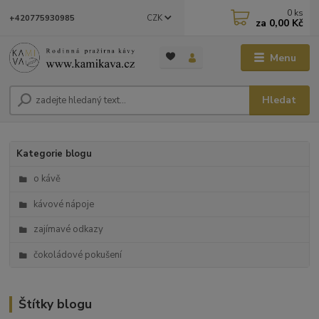
0
ks
CZK
+420775930985
za
0,00 Kč
Menu
Hledat
Kategorie blogu
o kávě
kávové nápoje
zajímavé odkazy
čokoládové pokušení
Štítky blogu