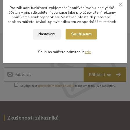
Pro základní funkčnost, zpříjemnění používání webu, analytické
účely a v případě udělení souhlasu také pro účely cílení reklamy
využíváme soubory cookies. Nastavení vlastních preferencí
cookies můžete kdykoli upravit odkazem ve spodní části stránek.
Souhlasím
Nastavení
Nepropásněte novinky v nabídce
Souhlas můžete odmítnout
zde
.
a zajímavosti
Přihlásit se
Souhlasím se
zpracováním osobních údajů
za účelem rozesílky newsletteru.
Zkušenosti zákazníků