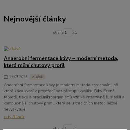
Nejnovější články
strana
z 1
Anaerobní fermentace kávy – moderní metoda,
která mění chuťový profil
14
.
05
.
2026
o kávě
Anaerobní fermentace kávy je moderní metoda zpracování, při
které káva kvasí v prostředí bez přístupu kyslíku. Díky řízené
teplotě, tlaku a práci mikroorganismů vzniká intenzivnější, sladší a
komplexnější chuťový profil, který se u tradičních metod běžně
nevyskytuje.
celý článek
strana
z 1