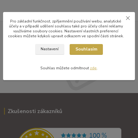
Pro základní funkčnost, zpříjemnění používání webu, analytické
účely a v případě udělení souhlasu také pro účely cílení reklamy
využíváme soubory cookies. Nastavení vlastních preferencí
Nepropásněte novinky v nabídce
cookies můžete kdykoli upravit odkazem ve spodní části stránek.
a zajímavosti
Souhlasím
Nastavení
Přihlásit se
Souhlas můžete odmítnout
zde
.
Souhlasím se
zpracováním osobních údajů
za účelem rozesílky newsletteru.
Zkušenosti zákazníků