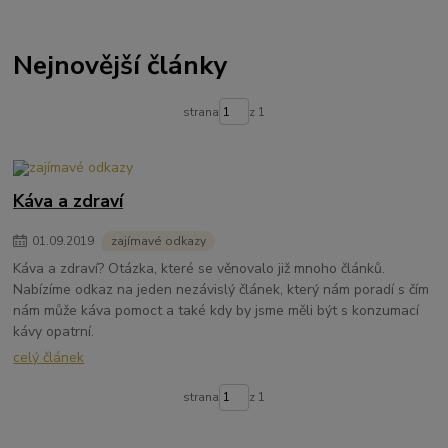
Nejnovější články
strana
z 1
Káva a zdraví
01
.
09
.
2019
zajímavé odkazy
Káva a zdraví? Otázka, které se věnovalo již mnoho článků.
Nabízíme odkaz na jeden nezávislý článek, který nám poradí s čím
nám může káva pomoct a také kdy by jsme měli být s konzumací
kávy opatrní.
celý článek
strana
z 1