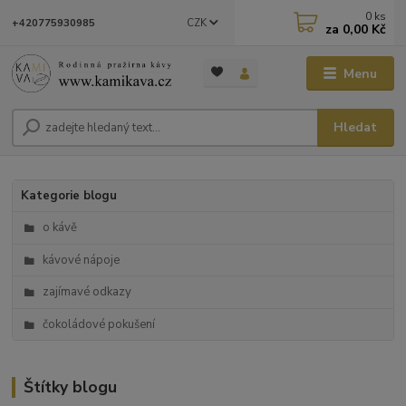
0
ks
CZK
+420775930985
za
0,00 Kč
Menu
Hledat
Kategorie blogu
o kávě
kávové nápoje
zajímavé odkazy
čokoládové pokušení
Štítky blogu