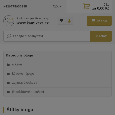
0
ks
CZK
+420775930985
za
0,00 Kč
Menu
Hledat
Kategorie blogu
o kávě
kávové nápoje
zajímavé odkazy
čokoládové pokušení
Štítky blogu