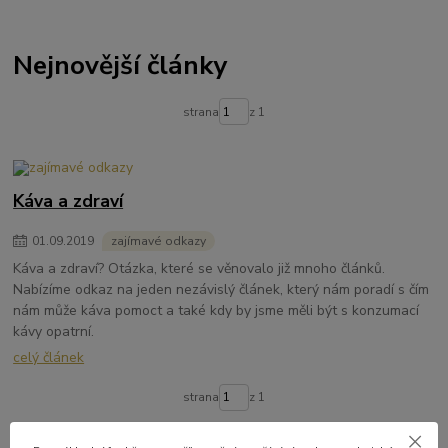
Nejnovější články
strana
z 1
Káva a zdraví
01
.
09
.
2019
zajímavé odkazy
Káva a zdraví? Otázka, které se věnovalo již mnoho článků.
Nabízíme odkaz na jeden nezávislý článek, který nám poradí s čím
nám může káva pomoct a také kdy by jsme měli být s konzumací
kávy opatrní.
celý článek
strana
z 1