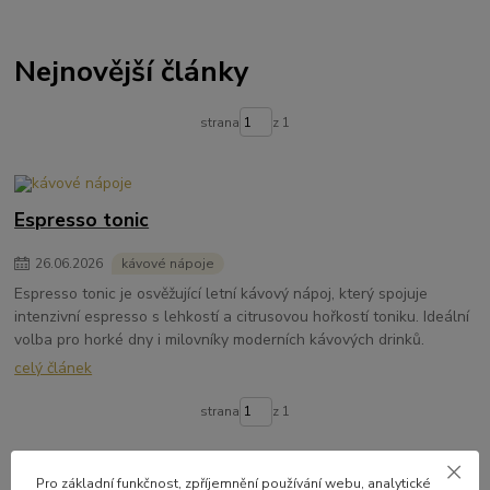
Nejnovější články
strana
z 1
Espresso tonic
26
.
06
.
2026
kávové nápoje
Espresso tonic je osvěžující letní kávový nápoj, který spojuje
intenzivní espresso s lehkostí a citrusovou hořkostí toniku. Ideální
volba pro horké dny i milovníky moderních kávových drinků.
celý článek
strana
z 1
Pro základní funkčnost, zpříjemnění používání webu, analytické