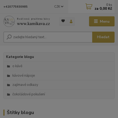
0
ks
CZK
+420775930985
za
0,00 Kč
Menu
Hledat
Kategorie blogu
o kávě
kávové nápoje
zajímavé odkazy
čokoládové pokušení
Štítky blogu