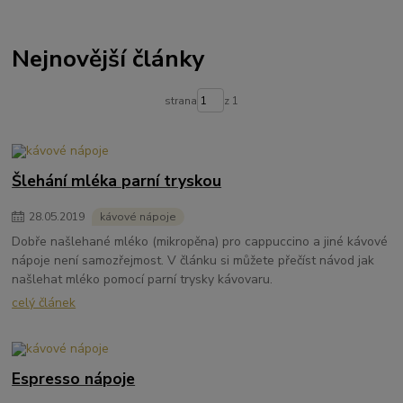
Nejnovější články
strana
z 1
Šlehání mléka parní tryskou
28
.
05
.
2019
kávové nápoje
Dobře našlehané mléko (mikropěna) pro cappuccino a jiné kávové
nápoje není samozřejmost. V článku si můžete přečíst návod jak
našlehat mléko pomocí parní trysky kávovaru.
celý článek
Espresso nápoje