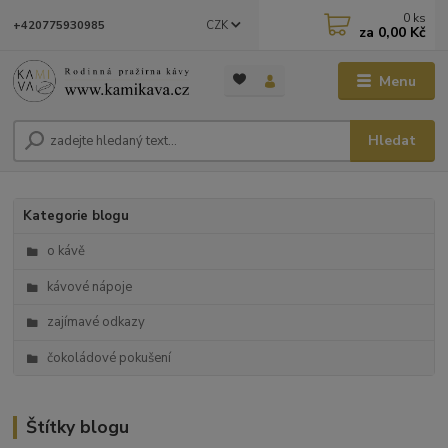
0
ks
CZK
+420775930985
za
0,00 Kč
Menu
Hledat
Kategorie blogu
o kávě
kávové nápoje
zajímavé odkazy
čokoládové pokušení
Štítky blogu