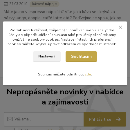
27
.
03
.
2019
kávové nápoje
Máte jasno v espresso nápojích? Víte jaká káva se skrývá za
názvy lungo, doppio, caffé latte atd.? Podívejme se spolu, jak by
měli espresso nápoje správně vypadat.
Pro základní funkčnost, zpříjemnění používání webu, analytické
celý článek
účely a v případě udělení souhlasu také pro účely cílení reklamy
využíváme soubory cookies. Nastavení vlastních preferencí
strana
z 1
cookies můžete kdykoli upravit odkazem ve spodní části stránek.
Souhlasím
Nastavení
Souhlas můžete odmítnout
zde
.
Nepropásněte novinky v nabídce
a zajímavosti
Přihlásit se