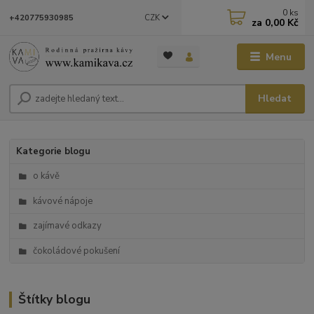
0
ks
CZK
+420775930985
za
0,00 Kč
Menu
Hledat
Kategorie blogu
o kávě
kávové nápoje
zajímavé odkazy
čokoládové pokušení
Štítky blogu