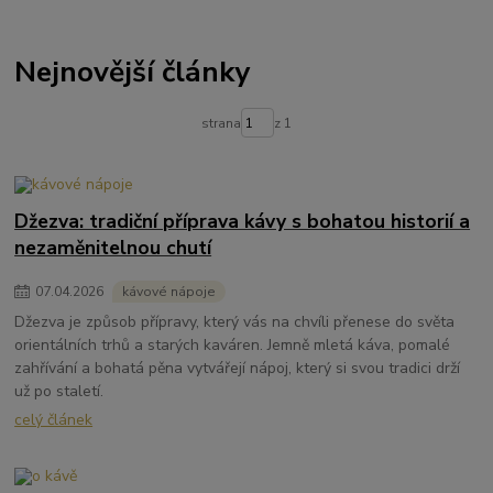
Nejnovější články
strana
z 1
Džezva: tradiční příprava kávy s bohatou historií a
nezaměnitelnou chutí
07
.
04
.
2026
kávové nápoje
Džezva je způsob přípravy, který vás na chvíli přenese do světa
orientálních trhů a starých kaváren. Jemně mletá káva, pomalé
zahřívání a bohatá pěna vytvářejí nápoj, který si svou tradici drží
už po staletí.
celý článek